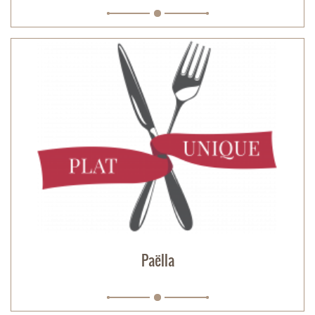
Paëlla