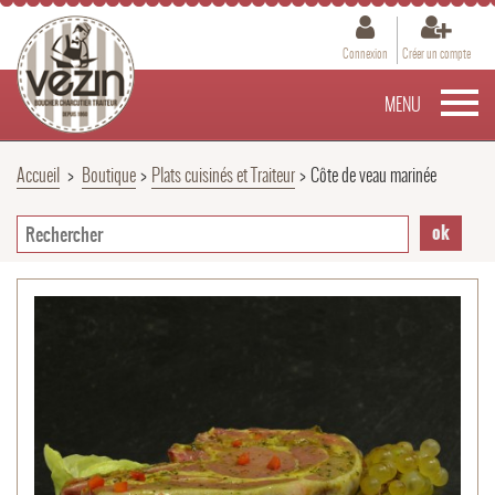
Connexion
Créer un compte
MENU
Accueil
>
Boutique
>
Plats cuisinés et Traiteur
>
Côte de veau marinée