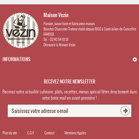
Maison Vezin
Passion, savoir-faire et fabrication maison.
Boucher Charcutier Traiteur établi depuis 1860 à Saint-Julien-de-Concelles
(44450).
Tél. : 02 40 54 10 01
Découvrir la Maison Vezin
INFORMATIONS
RECEVEZ NOTRE NEWSLETTER
Recevez notre actualité culinaire, plats, recettes, menus spécial fêtes directement dans
votre boite mail en avant-première !
Plan du site
C.G.V
Contact
Mentions légales