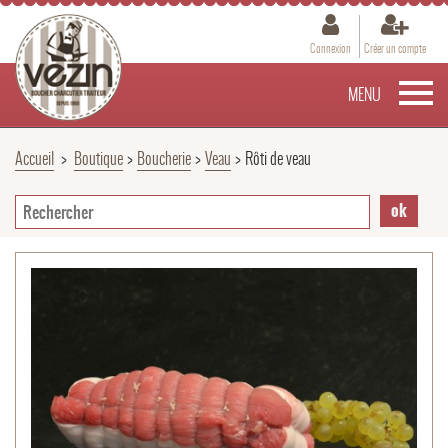
Connexion
Créer un compte
MENU
Accueil
>
Boutique
>
Boucherie
>
Veau
>
Rôti de veau