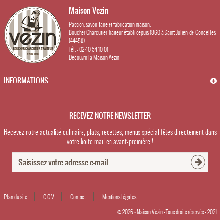
Maison Vezin
Passion, savoir-faire et fabrication maison.
Boucher Charcutier Traiteur établi depuis 1860 à Saint-Julien-de-Concelles
(44450).
Tél. : 02 40 54 10 01
Découvrir la Maison Vezin
INFORMATIONS
RECEVEZ NOTRE NEWSLETTER
Recevez notre actualité culinaire, plats, recettes, menus spécial fêtes directement dans
votre boite mail en avant-première !
Plan du site
C.G.V
Contact
Mentions légales
© 2026 - Maison Vezin - Tous droits réservés - 2021