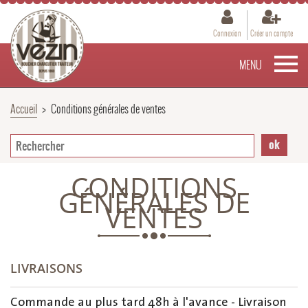
Connexion
Créer un compte
MENU
Accueil
>
Conditions générales de ventes
CONDITIONS
GÉNÉRALES DE
VENTES
LIVRAISONS
Commande au plus tard 48h à l'avance - Livraison