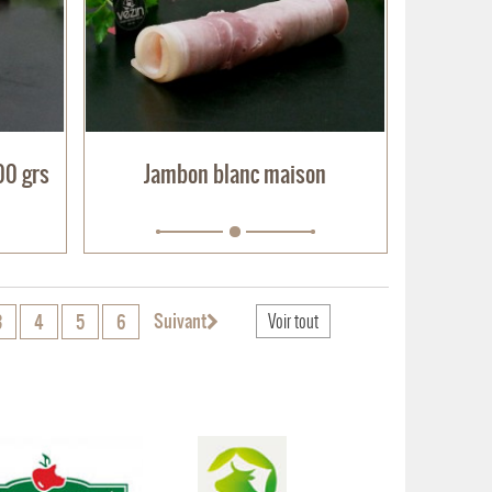
00 grs
Jambon blanc maison
Suivant
3
4
5
6
Voir tout