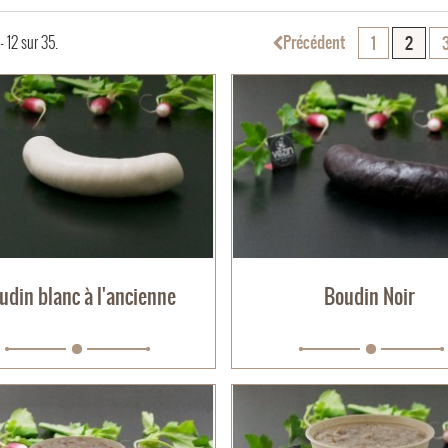
Précédent
- 12 sur 35.
1
2
udin blanc à l'ancienne
Boudin Noir