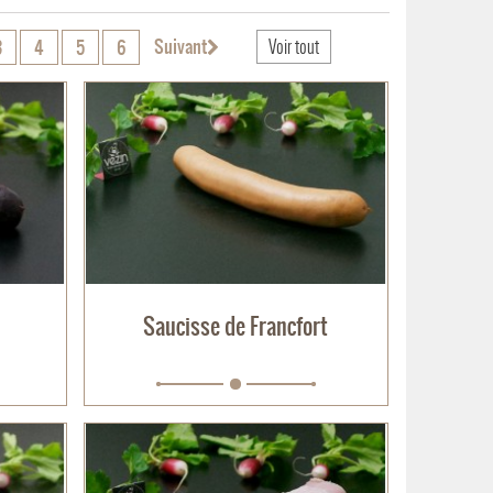
Suivant
3
4
5
6
Voir tout
Saucisse de Francfort