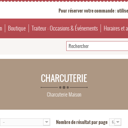
Pour réserver votre commande : utilise
n
Boutique
Traiteur : Occasions & Événements
Horaires et 
CHARCUTERIE
Charcuterie Maison
Nombre de résultat par page
--
6